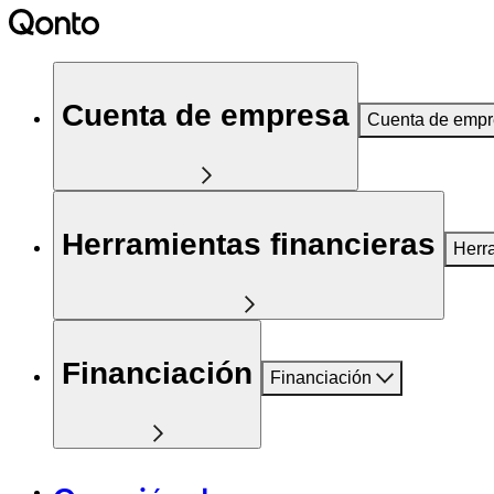
Cuenta de empresa
Cuenta de emp
Herramientas financieras
Herr
Financiación
Financiación