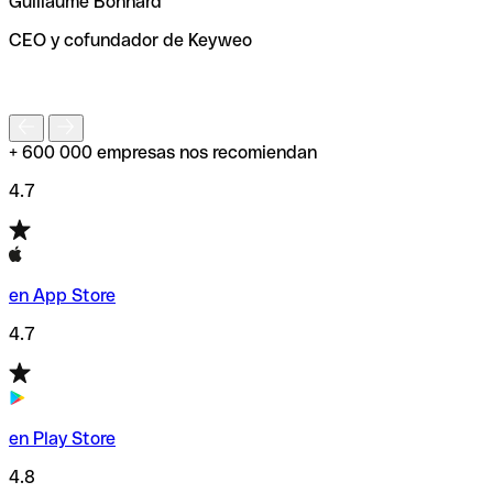
Guillaume Bonnard
de enviar tu transferencia.
CEO y cofundador de Keyweo
S
+ 600 000 empresas nos recomiendan
4.7
en App Store
4.7
en Play Store
4.8