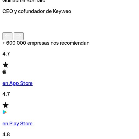
Guillaume Bonnard
de enviar tu transferencia.
CEO y cofundador de Keyweo
S
+ 600 000 empresas nos recomiendan
4.7
en App Store
4.7
en Play Store
4.8