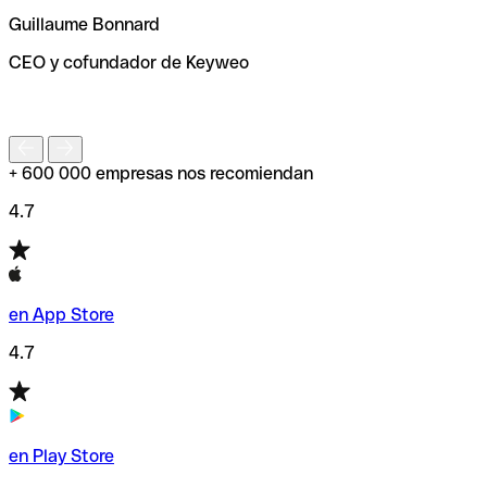
ayudará a encontrar o comprobar el código SWIFT antes
Guillaume Bonnard
de enviar tu transferencia.
CEO y cofundador de Keyweo
S
+ 600 000 empresas nos recomiendan
4.7
en App Store
4.7
en Play Store