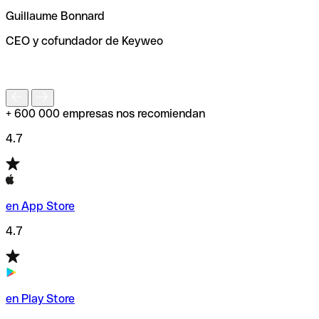
ayudará a encontrar o comprobar el código SWIFT antes
Guillaume Bonnard
de enviar tu transferencia.
CEO y cofundador de Keyweo
S
+ 600 000 empresas nos recomiendan
4.7
en App Store
4.7
en Play Store