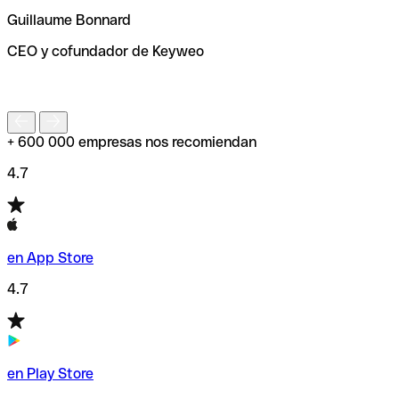
ayudará a encontrar o comprobar el código SWIFT antes
Guillaume Bonnard
de enviar tu transferencia.
CEO y cofundador de Keyweo
S
+ 600 000 empresas nos recomiendan
4.7
en App Store
4.7
en Play Store