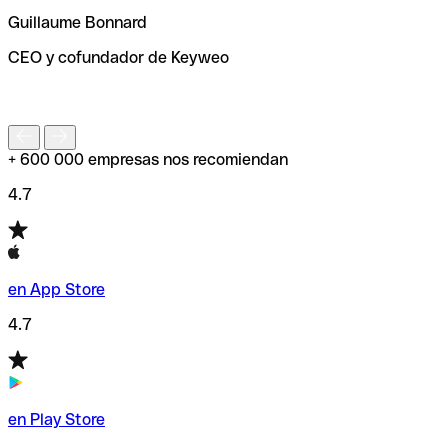
ayudará a encontrar o comprobar el código SWIFT antes
Guillaume Bonnard
de enviar tu transferencia.
CEO y cofundador de Keyweo
S
+ 600 000 empresas nos recomiendan
4.7
en App Store
4.7
en Play Store