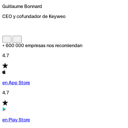
ayudará a encontrar o comprobar el código SWIFT antes
Guillaume Bonnard
de enviar tu transferencia.
CEO y cofundador de Keyweo
S
+ 600 000 empresas nos recomiendan
4.7
en App Store
4.7
en Play Store