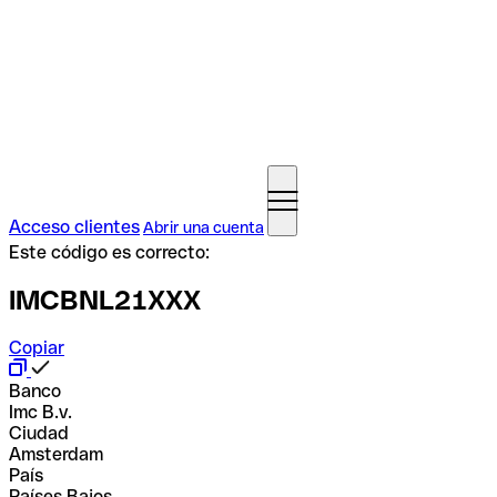
Acceso clientes
Abrir una cuenta
Este código es correcto:
IMCBNL21XXX
Copiar
Banco
Imc B.v.
Ciudad
Amsterdam
País
Países Bajos