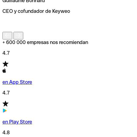
Guillaume Bonnard
de enviar tu transferencia.
CEO y cofundador de Keyweo
S
+ 600 000 empresas nos recomiendan
4.7
en App Store
4.7
en Play Store
4.8