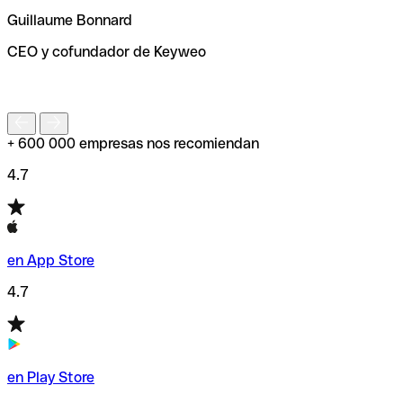
ayudará a encontrar o comprobar el código SWIFT antes
Guillaume Bonnard
de enviar tu transferencia.
CEO y cofundador de Keyweo
S
+ 600 000 empresas nos recomiendan
4.7
en App Store
4.7
en Play Store