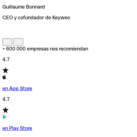
ayudará a encontrar o comprobar el código SWIFT antes
Guillaume Bonnard
de enviar tu transferencia.
CEO y cofundador de Keyweo
S
+ 600 000 empresas nos recomiendan
4.7
en App Store
4.7
en Play Store