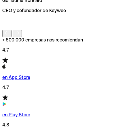
Guillaume Bonnard
de enviar tu transferencia.
CEO y cofundador de Keyweo
S
+ 600 000 empresas nos recomiendan
4.7
en App Store
4.7
en Play Store
4.8