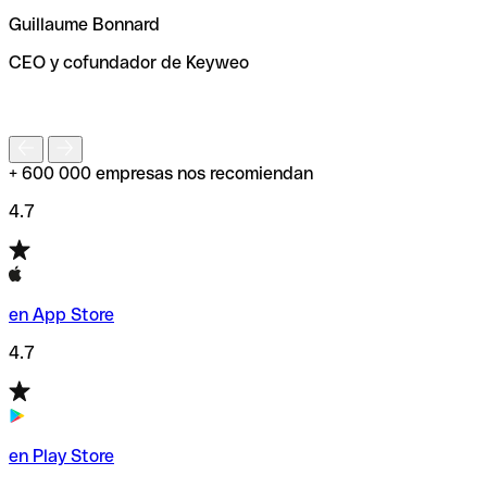
ayudará a encontrar o comprobar el código SWIFT antes
Guillaume Bonnard
de enviar tu transferencia.
CEO y cofundador de Keyweo
S
+ 600 000 empresas nos recomiendan
4.7
en App Store
4.7
en Play Store