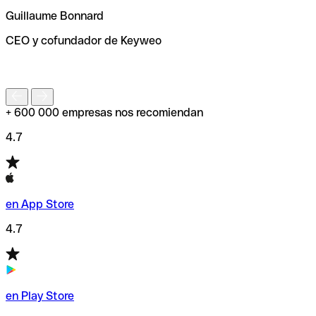
ayudará a encontrar o comprobar el código SWIFT antes
Guillaume Bonnard
de enviar tu transferencia.
CEO y cofundador de Keyweo
S
+ 600 000 empresas nos recomiendan
4.7
en App Store
4.7
en Play Store