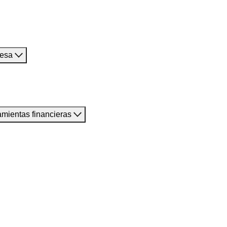
resa
amientas financieras