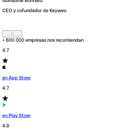
Guillaume Bonnard
de enviar tu transferencia.
CEO y cofundador de Keyweo
S
+ 600 000 empresas nos recomiendan
4.7
en App Store
4.7
en Play Store
4.8