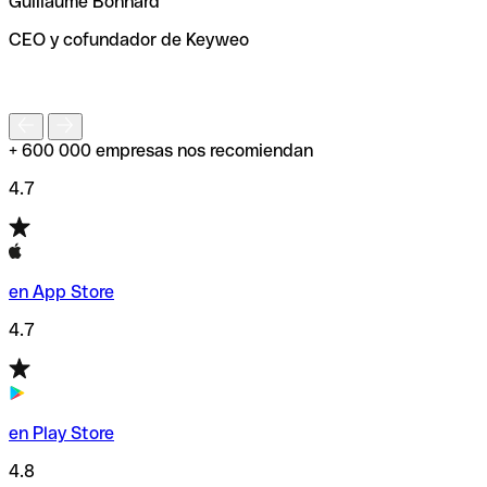
Guillaume Bonnard
de enviar tu transferencia.
CEO y cofundador de Keyweo
S
+ 600 000 empresas nos recomiendan
4.7
en App Store
4.7
en Play Store
4.8