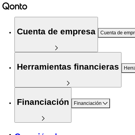
Cuenta de empresa
Cuenta de emp
Herramientas financieras
Herr
Financiación
Financiación