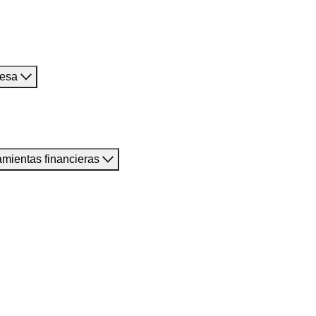
resa
amientas financieras