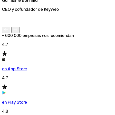
Guillaume Bonnard
de enviar tu transferencia.
CEO y cofundador de Keyweo
S
+ 600 000 empresas nos recomiendan
4.7
en App Store
4.7
en Play Store
4.8