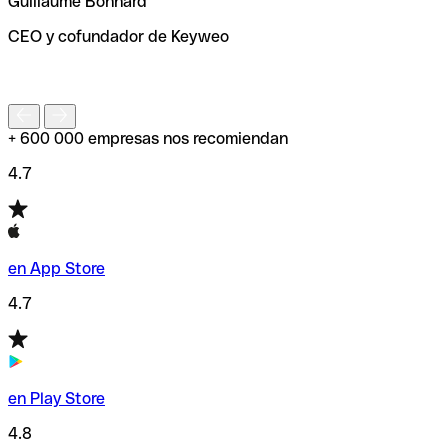
Guillaume Bonnard
de enviar tu transferencia.
CEO y cofundador de Keyweo
S
+ 600 000 empresas nos recomiendan
4.7
en App Store
4.7
en Play Store
4.8