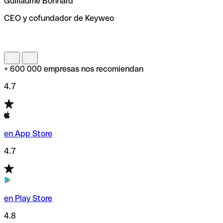
Guillaume Bonnard
de enviar tu transferencia.
CEO y cofundador de Keyweo
S
+ 600 000 empresas nos recomiendan
4.7
en App Store
4.7
en Play Store
4.8