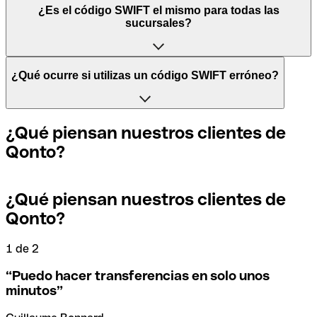
Las siglas SWIFT provienen de “Society for World
¿Es el código SWIFT el mismo para todas las
Interbank Financial Telecommunication” ("Sociedad para
sucursales?
las Telecomunicaciones Financieras Interbancarias
Mundiales"), una red mundial en la que se procesan los
pagos entre países.
Depende de cada banco. En algunos casos, algunas
¿Qué ocurre si utilizas un código SWIFT erróneo?
entidades usan el mismo código SWIFT sea cual sea la
sucursal. En otros casos, optan tener un código SWIFT
Por otro lado, BIC significa "Bank Identifier Code"
específico para cada sucursal.
(”Código Identificador Bancario”) y es una secuencia de
Si, por casualidad, envías un pago erróneo a un código
¿Qué piensan nuestros clientes de
caracteres compuesta por letras y números. El BIC es
SWIFT que sí existe, el banco receptor debe indicar que
Qonto?
necesario para ordenar una transferencia internacional.
no gestiona la cuenta de su destinatario y anular el pago.
Si quieres saber a qué sucursal hace referencia tu código
SWIFT, debes comprobar los últimos dígitos. Si el código
termina en XXX, se refiere a la sede bancaria central. Si no,
¿Qué piensan nuestros clientes de
Los términos "BIC" y "SWIFT" suelen utilizarse
Si te das cuenta de que has utilizado un código SWIFT
se refiere a una de las sucursales locales.
Qonto?
indistintamente cuando se trata de mencionar el código
incorrecto, debes ponerte en contacto con tu banco
de los pagos internacionales.
inmediatamente y pedir que se anule la transferencia.
1 de 2
2
En el caso de que no estés seguro de qué código SWIFT
debes utilizar, hemos desarrollado un buscador de
“
Puedo hacer transferencias en solo unos
Para evitar estas situaciones desagradables, en Qonto
códigos SWIFT por nombre de banco.
minutos
”
hemos creado un buscador de códigos SWIFT que te
ayudará a encontrar o comprobar el código SWIFT antes