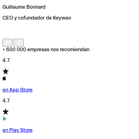
ayudará a encontrar o comprobar el código SWIFT antes
Guillaume Bonnard
de enviar tu transferencia.
CEO y cofundador de Keyweo
S
+ 600 000 empresas nos recomiendan
4.7
en App Store
4.7
en Play Store