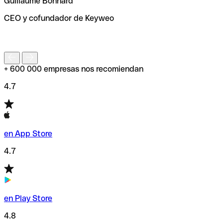
Guillaume Bonnard
de enviar tu transferencia.
CEO y cofundador de Keyweo
S
+ 600 000 empresas nos recomiendan
4.7
en App Store
4.7
en Play Store
4.8