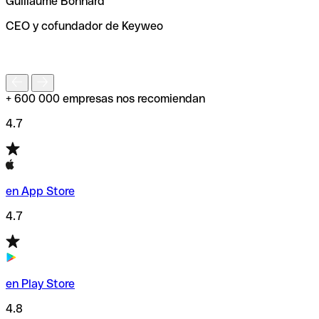
Guillaume Bonnard
de enviar tu transferencia.
CEO y cofundador de Keyweo
S
+ 600 000 empresas nos recomiendan
4.7
en App Store
4.7
en Play Store
4.8