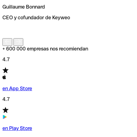
ayudará a encontrar o comprobar el código SWIFT antes
Guillaume Bonnard
de enviar tu transferencia.
CEO y cofundador de Keyweo
S
+ 600 000 empresas nos recomiendan
4.7
en App Store
4.7
en Play Store