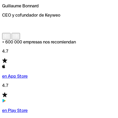
ayudará a encontrar o comprobar el código SWIFT antes
Guillaume Bonnard
de enviar tu transferencia.
CEO y cofundador de Keyweo
S
+ 600 000 empresas nos recomiendan
4.7
en App Store
4.7
en Play Store