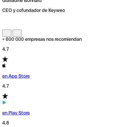
Guillaume Bonnard
de enviar tu transferencia.
CEO y cofundador de Keyweo
S
+ 600 000 empresas nos recomiendan
4.7
en App Store
4.7
en Play Store
4.8