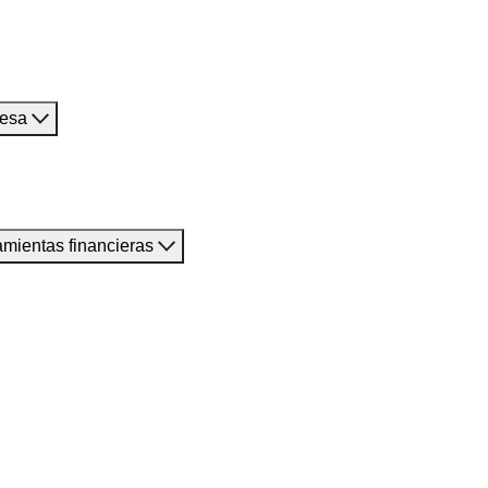
resa
amientas financieras