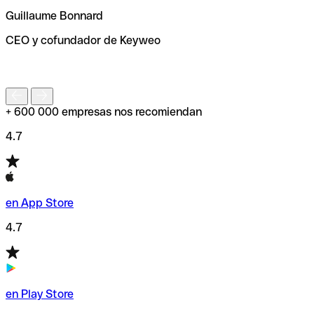
ayudará a encontrar o comprobar el código SWIFT antes
Guillaume Bonnard
de enviar tu transferencia.
CEO y cofundador de Keyweo
S
+ 600 000 empresas nos recomiendan
4.7
en App Store
4.7
en Play Store