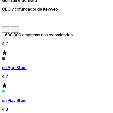
Guillaume Bonnard
de enviar tu transferencia.
CEO y cofundador de Keyweo
S
+ 600 000 empresas nos recomiendan
4.7
en App Store
4.7
en Play Store
4.8