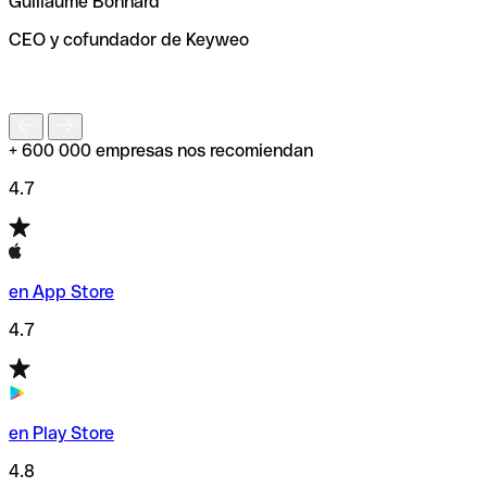
Guillaume Bonnard
de enviar tu transferencia.
CEO y cofundador de Keyweo
S
+ 600 000 empresas nos recomiendan
4.7
en App Store
4.7
en Play Store
4.8