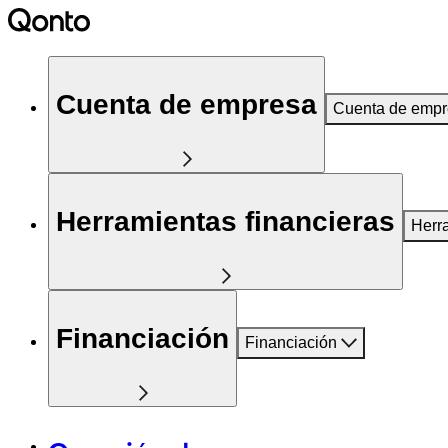
Cuenta de empresa
Cuenta de emp
Herramientas financieras
Herr
Financiación
Financiación