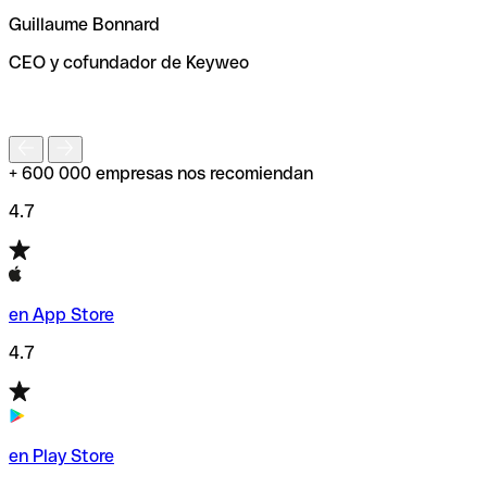
ayudará a encontrar o comprobar el código SWIFT antes
Guillaume Bonnard
de enviar tu transferencia.
CEO y cofundador de Keyweo
S
+ 600 000 empresas nos recomiendan
4.7
en App Store
4.7
en Play Store