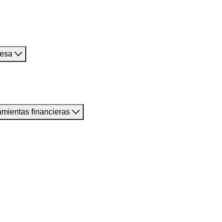
resa
amientas financieras