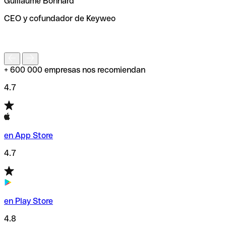
Guillaume Bonnard
de enviar tu transferencia.
CEO y cofundador de Keyweo
S
+ 600 000 empresas nos recomiendan
4.7
en App Store
4.7
en Play Store
4.8