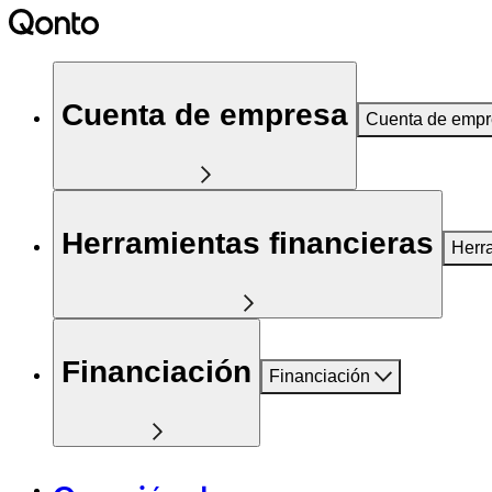
Cuenta de empresa
Cuenta de emp
Herramientas financieras
Herr
Financiación
Financiación