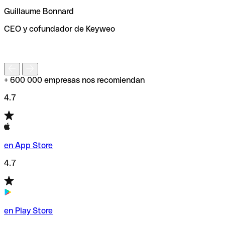
ayudará a encontrar o comprobar el código SWIFT antes
Guillaume Bonnard
de enviar tu transferencia.
CEO y cofundador de Keyweo
S
+ 600 000 empresas nos recomiendan
4.7
en App Store
4.7
en Play Store