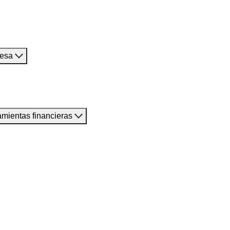
resa
amientas financieras