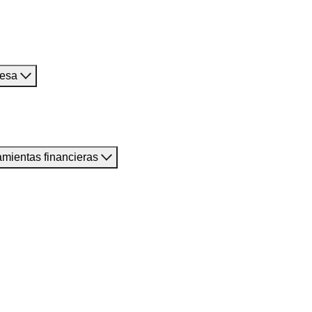
resa
amientas financieras