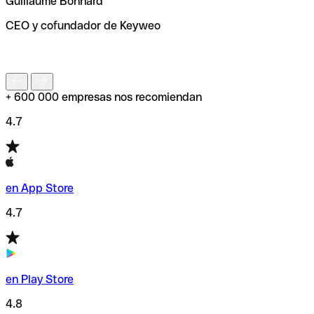
Guillaume Bonnard
de enviar tu transferencia.
CEO y cofundador de Keyweo
S
+ 600 000 empresas nos recomiendan
4.7
en App Store
4.7
en Play Store
4.8