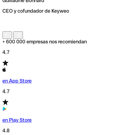
Guillaume Bonnard
de enviar tu transferencia.
CEO y cofundador de Keyweo
S
+ 600 000 empresas nos recomiendan
4.7
en App Store
4.7
en Play Store
4.8