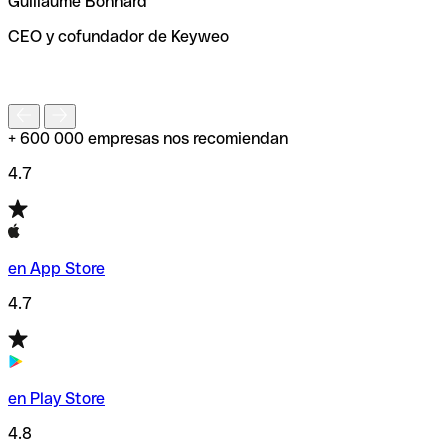
Guillaume Bonnard
de enviar tu transferencia.
CEO y cofundador de Keyweo
S
+ 600 000 empresas nos recomiendan
4.7
en App Store
4.7
en Play Store
4.8