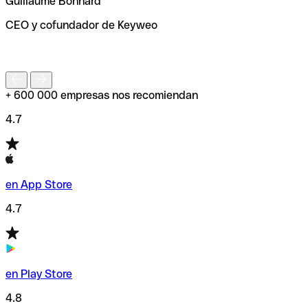
Guillaume Bonnard
de enviar tu transferencia.
CEO y cofundador de Keyweo
S
+ 600 000 empresas nos recomiendan
4.7
en App Store
4.7
en Play Store
4.8