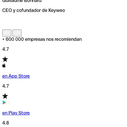
Guillaume Bonnard
de enviar tu transferencia.
CEO y cofundador de Keyweo
S
+ 600 000 empresas nos recomiendan
4.7
en App Store
4.7
en Play Store
4.8