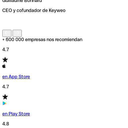
Guillaume Bonnard
de enviar tu transferencia.
CEO y cofundador de Keyweo
S
+ 600 000 empresas nos recomiendan
4.7
en App Store
4.7
en Play Store
4.8