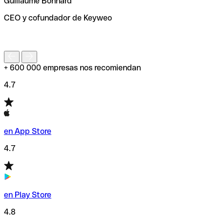
Guillaume Bonnard
de enviar tu transferencia.
CEO y cofundador de Keyweo
S
+ 600 000 empresas nos recomiendan
4.7
en App Store
4.7
en Play Store
4.8