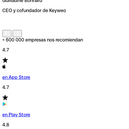
Guillaume Bonnard
de enviar tu transferencia.
CEO y cofundador de Keyweo
S
+ 600 000 empresas nos recomiendan
4.7
en App Store
4.7
en Play Store
4.8