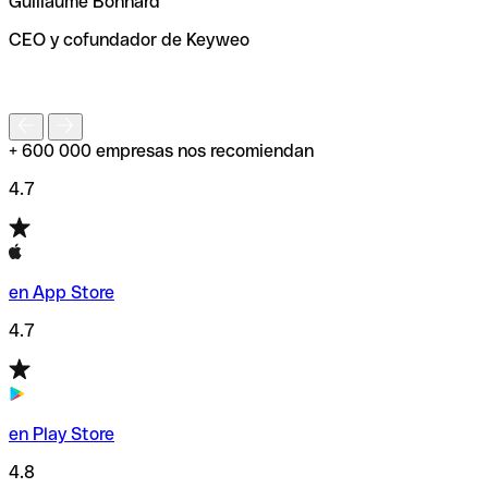
Guillaume Bonnard
de enviar tu transferencia.
CEO y cofundador de Keyweo
S
+ 600 000 empresas nos recomiendan
4.7
en App Store
4.7
en Play Store
4.8